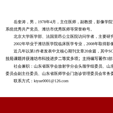
岳奎涛，男，
1978
年
4
月，主任医师，副教授，影像学院
系统优秀共产党员、潍坊市优秀医师等荣誉称号。
北京大学医学部、法国里昂公立医院访问学者，主要研
2002
年毕业于潍坊医学院临床医学专业，
2008
年取得影
近几年以第
1
作者发表中文核心期刊文章
20
余篇，其中
SC
技局课题并获潍坊市科技进步二等奖多项；主持编写著作
3
部
社会兼职：山东省医学会放射学分会头颈学组委员、山
委员会副主任委员、山东省医师学会门急诊管理委员会常务
联系方式：
ktyue0001@126.com